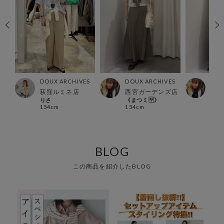
ES
DOUX ARCHIVES
DOUX ARCHIVES
DOU
荻窪ルミネ店
西宮ガーデンズ店
西宮
りさ
《まつミ🈂️》
《まつ
154cm
154cm
154
BLOG
この商品を紹介したBLOG