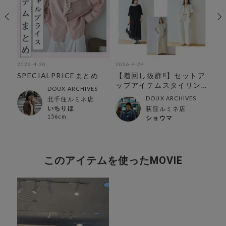
2026-4-30
2026-4-24
202
ー
SPECIALPRICEまとめ
【着回し抜群‼︎】セットア
カ
ップアイテムスタイリン
DOUX ARCHIVES
グ特集‼︎
DOUX ARCHIVES
北千住ルミネ店
いちりほ
荻窪ルミネ店
156cm
ショウマ
このアイテムを使ったMOVIE