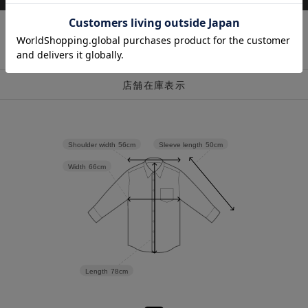
店舗在庫表示
Sleeve length
50cm
Shoulder width
56cm
Width
66cm
Length
78cm