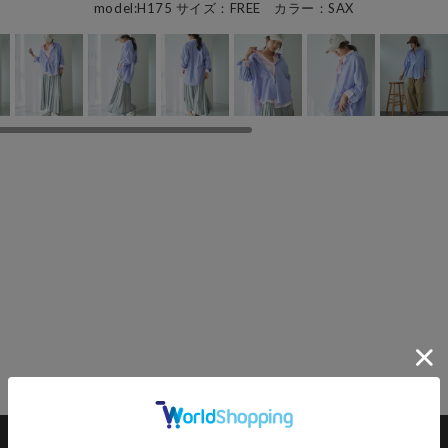
model:H175 サイズ：FREE カラー：SAX
）
カートに入れる