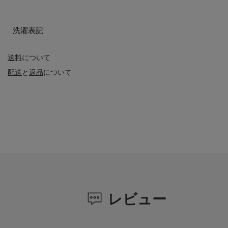
洗濯表記
送料
について
配送
と
返品
について
レビュー