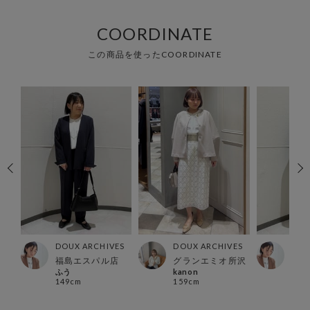
COORDINATE
この商品を使ったCOORDINATE
ES
DOUX ARCHIVES
DOUX ARCHIVES
DOU
店
福島エスパル店
グランエミオ所沢
福島
ふう
kanon
ふう
149cm
159cm
149