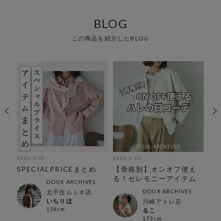
BLOG
この商品を紹介したBLOG
2026-4-30
2026-2-13
202
SPECIALPRICEまとめ
【骨格別】オンオフ使え
小
メ春
る！セレモニーアイテム
に
DOUX ARCHIVES
ジ
DOUX ARCHIVES
北千住ルミネ店
いちりほ
川崎アトレ店
156cm
るこ
173cm