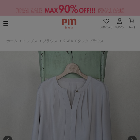
お気に入り
ログイン
カート
ホーム
>
トップス
>
ブラウス
>
２ＷＡＹタックブラウス