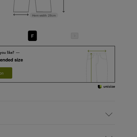
Hem width
26cm
F
ended size
 on