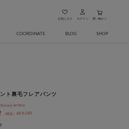
お気に入り
ログイン
買い物かご
COORDINATE
BLOG
SHOP
メント裏毛フレアパンツ
on)~8/7(fri)
2
60％OFF
件