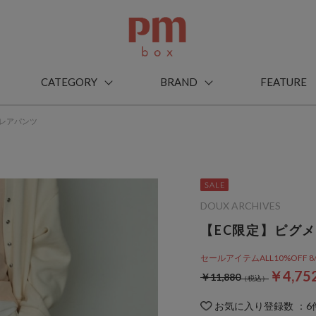
CATEGORY
BRAND
FEATURE
フレアパンツ
DOUX ARCHIVES
【EC限定】ピグ
セールアイテムALL10%OFF 8/3(m
￥4,75
￥11,880
お気に入り登録数
：
6