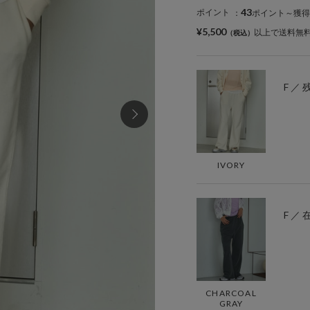
43
ポイント
：
ポイント～獲得
¥5,500
以上で送料無
F ／ 
IVORY
F ／
CHARCOAL
GRAY