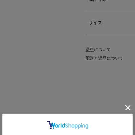
サイズ
送料
について
配送
と
返品
について