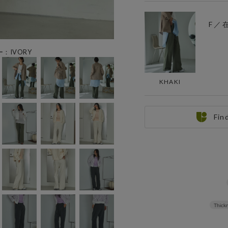
F ／
ー：IVORY
KHAKI
Fin
Thickn