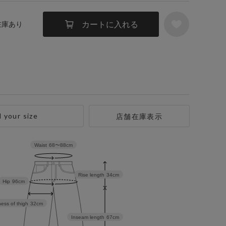
カートに入れる
 在庫あり
d your size
店舗在庫表示
Waist
68〜88cm
Rise length
34cm
Hip
96cm
ess of thigh
32cm
Inseam length
67cm