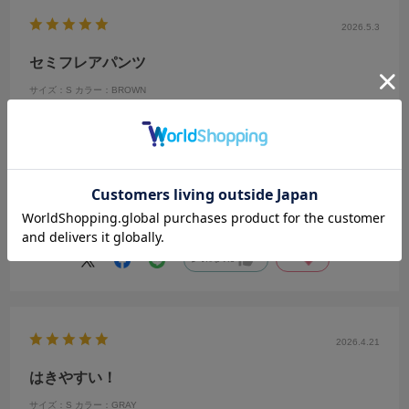
2026.5.3
セミフレアパンツ
サイズ：S
カラー：BROWN
no name
年代:
60代
性別:
女性
身長:
151～155cm
体型:
大柄
靴のサイズ:
24cm
普段の服のサイズ:
L
都道府県:
神奈川県
色がとても綺麗で合わせ易く気にいりました
長さも丁度良く履き心地も最高です
参考になった
0
Like!
1
2026.4.21
はきやすい！
サイズ：S
カラー：GRAY