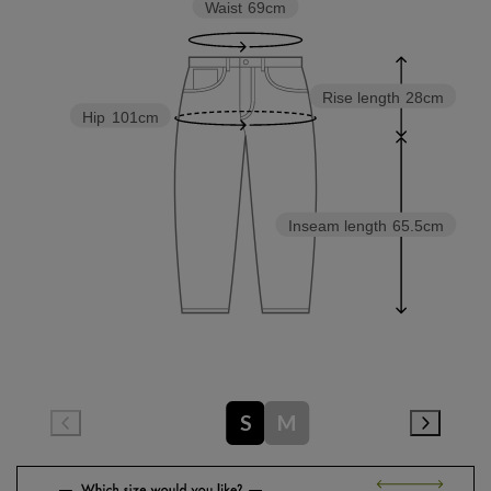
Waist
69cm
Rise length
28cm
Hip
101cm
Inseam length
65.5cm
S
M