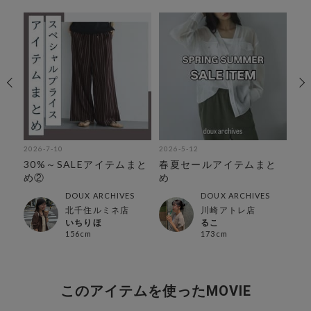
2026-7-10
2026-5-12
202
着
30%～SALEアイテムまと
春夏セールアイテムまと
荻
め②
め
の
DOUX ARCHIVES
DOUX ARCHIVES
北千住ルミネ店
川崎アトレ店
いちりほ
るこ
156cm
173cm
このアイテムを使ったMOVIE