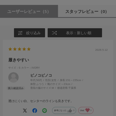
ユーザーレビュー
（5）
スタッフレビュー
（0）
絞り込み
表示：新しい順
2026.5.12
履きやすい
サイズ：S
カラー：IVORY
ピノコピノコ
年代:
50代
性別:
女性
身長:
151～155cm
体型:
ふつう
靴のサイズ:
～23cm
普段の服のサイズ:
M
都道府県:
千葉県
透けにくい白、センターのラインも良きです。
参考になった
0
Like!
0