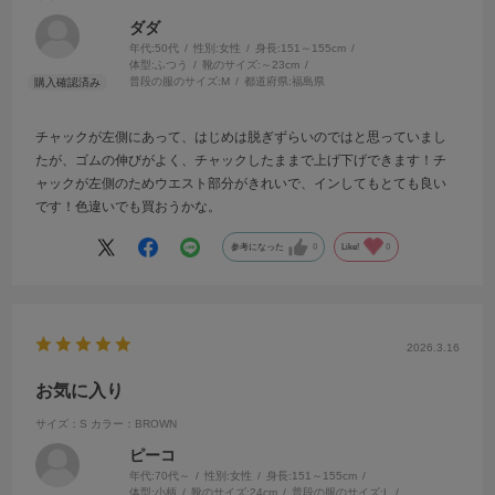
ダダ
年代:
50代
性別:
女性
身長:
151～155cm
体型:
ふつう
靴のサイズ:
～23cm
普段の服のサイズ:
M
都道府県:
福島県
チャックが左側にあって、はじめは脱ぎずらいのではと思っていまし
たが、ゴムの伸びがよく、チャックしたままで上げ下げできます！チ
ャックが左側のためウエスト部分がきれいで、インしてもとても良い
です！色違いでも買おうかな。
参考になった
0
Like!
0
2026.3.16
お気に入り
サイズ：S
カラー：BROWN
ピーコ
年代:
70代～
性別:
女性
身長:
151～155cm
体型:
小柄
靴のサイズ:
24cm
普段の服のサイズ:
L