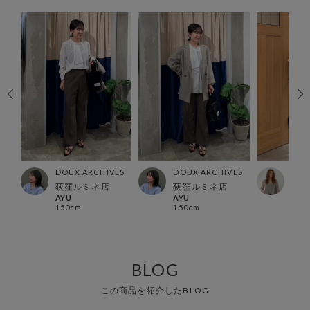
ES
DOUX ARCHIVES
DOUX ARCHIVES
DOU
荻窪ルミネ店
荻窪ルミネ店
北千
AYU
AYU
Kob
150cm
150cm
163
BLOG
この商品を紹介したBLOG