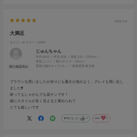
2026.5.8
大満足
サイズ：M
カラー：GRAY
じゅんちゃん
年代:
60代
性別:
女性
身長:
151～155cm
体型:
ふつう
靴のサイズ:
～23cm
普段の服のサイズ:
XL～
都道府県:
東京都
ブラウンを買いましたが余りにも履き心地がよく、グレイも買い足し
ました❣️
座ってもしゃがんでも楽チンです！
娘にスタイルが良く見えると褒められて
とても嬉しいです
参考になった
0
Like!
0