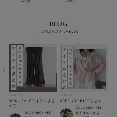
159cm
158cm
157
BLOG
この商品を紹介したBLOG
2026-7-10
2026-4-30
202
オ
30%～SALEアイテムまと
SPECIALPRICEまとめ
低
ム
め②
で
DOUX ARCHIVES
DOUX ARCHIVES
北千住ルミネ店