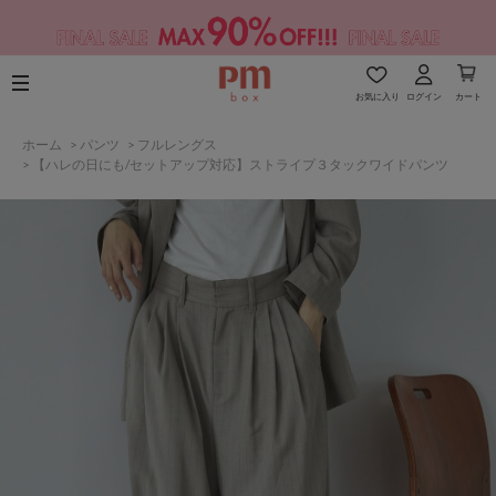
お気に入り
ログイン
カート
ホーム
>
パンツ
>
フルレングス
>
【ハレの日にも/セットアップ対応】ストライプ３タックワイドパンツ