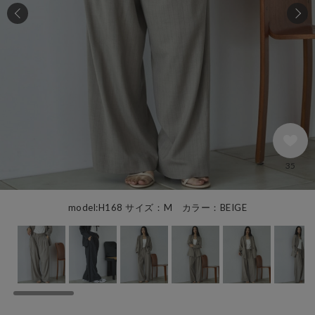
35
model:H168 サイズ：M カラー：BEIGE