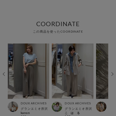
COORDINATE
この商品を使ったCOORDINATE
ES
DOUX ARCHIVES
DOUX ARCHIVES
DOU
グランエミオ所沢
グランエミオ所沢
有楽
kanon
こ は る
マレ