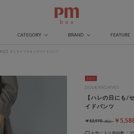
CATEGORY
BRAND
FEATURE
プ対応】ストライプ３タックワイドパンツ
DOUX ARCHIVES
【ハレの日にも/
イドパンツ
￥5,58
￥13,970
お気に入り登録数
：
3