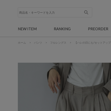
NEW ITEM
RANKING
PREORDER
ホーム
>
パンツ
>
フルレングス
>
【ハレの日にも/セットアッ