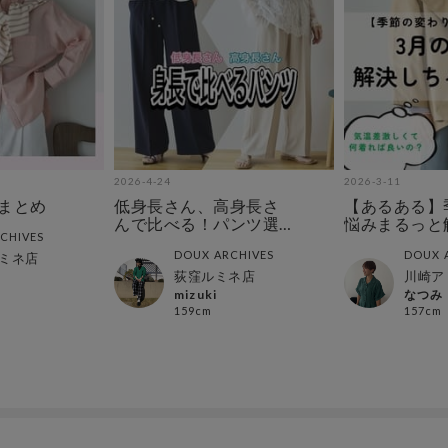
2026-4-24
2026-3-11
CEまとめ
低身長さん、高身長さ
【あるある】
んで比べる！パンツ選
悩みまるっと
CHIVES
び
DOUX ARCHIVES
DOUX 
ミネ店
荻窪ルミネ店
川崎ア
mizuki
なつみ
159cm
157cm