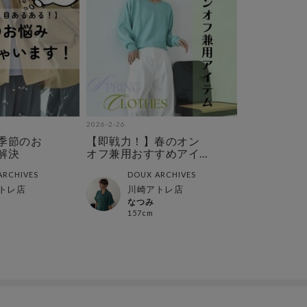
2026-2-26
季節のお
【即戦力！】春のオン
解決
オフ兼用おすすめアイ
テム
ARCHIVES
DOUX ARCHIVES
トレ店
川崎アトレ店
なつみ
157cm