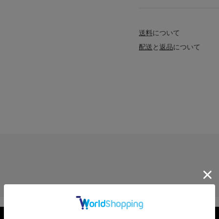
送料
について
配送
と
返品
について
レビューを見る