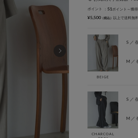
51
ポイント
：
ポイント～獲得
¥5,500
以上で送料無
S ／
M ／
BEIGE
S ／
M ／
CHARCOAL