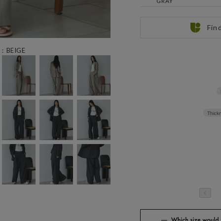
GRAY
Fin
：BEIGE
Thickn