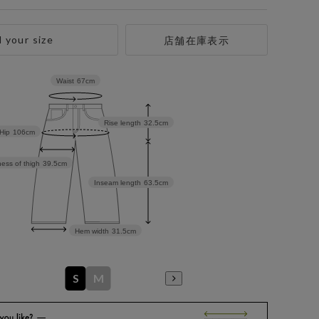
d your size
店舗在庫表示
Waist
67cm
Rise length
32.5cm
Hip
106cm
ess of thigh
39.5cm
Inseam length
63.5cm
Hem width
31.5cm
S
M