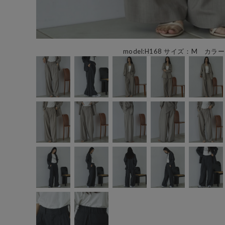
model:H168 サイズ：M カラー