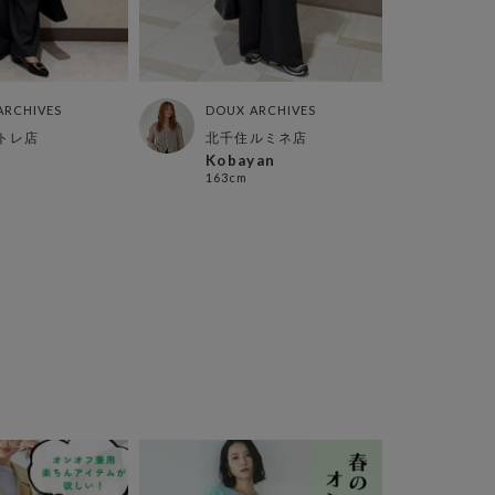
ARCHIVES
DOUX ARCHIVES
DOUX
トレ店
北千住ルミネ店
北千
Kobayan
シオ
163cm
161c