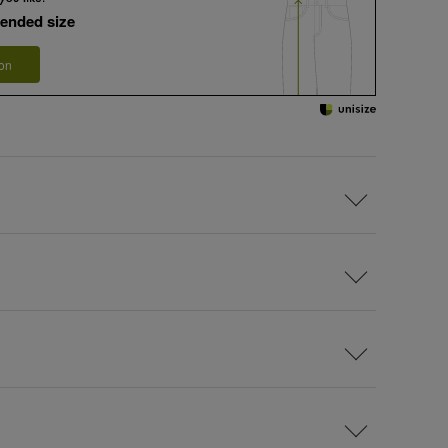
ended size
 on