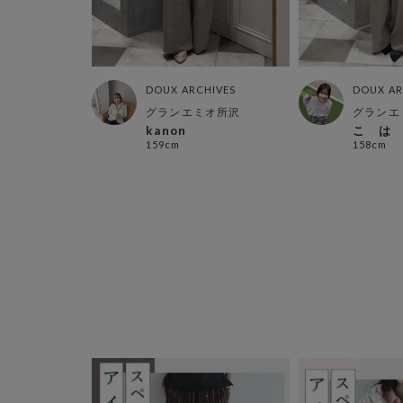
HIVES
DOUX ARCHIVES
DOUX AR
店
グランエミオ所沢
グランエ
kanon
こ は
159cm
158cm