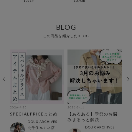
157cm
157cm
157
BLOG
この商品を紹介したBLOG
2026-4-30
2026-3-11
202
使
SPECIALPRICEまとめ
【あるある】季節のお悩
【
集
みまるっと解決
フ
DOUX ARCHIVES
DOUX ARCHIVES
北千住ルミネ店