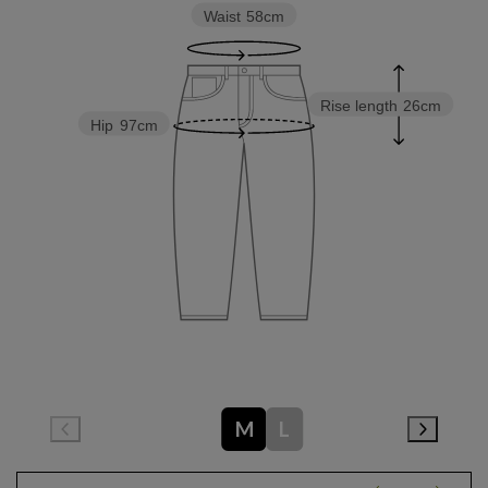
Waist
58cm
Rise length
26cm
Hip
97cm
M
L