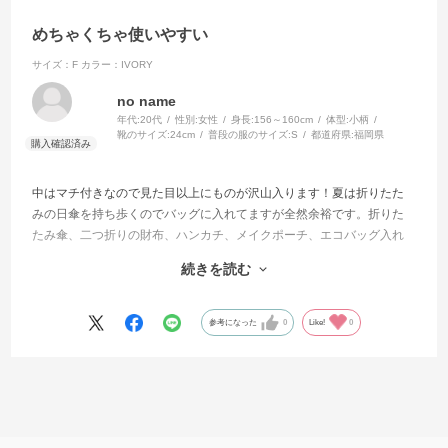
めちゃくちゃ使いやすい
サイズ：F
カラー：IVORY
no name
年代:
20代
性別:
女性
身長:
156～160cm
体型:
小柄
靴のサイズ:
24cm
普段の服のサイズ:
S
都道府県:
福岡県
中はマチ付きなので見た目以上にものが沢山入ります！夏は折りたた
みの日傘を持ち歩くのでバッグに入れてますが全然余裕です。折りた
たみ傘、二つ折りの財布、ハンカチ、メイクポーチ、エコバッグ入れ
てもまだ入る感じです。サイドの小さめの場所にはイヤフォンやなく
続きを読む
しやすいアクセサリーとかを入れたりしてます！迷ってるなら買うの
おすすめです✨
参考になった
0
Like!
0