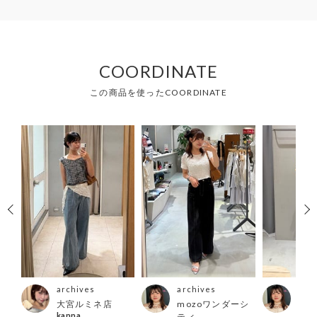
COORDINATE
この商品を使ったCOORDINATE
archives
archives
arc
プラ
大宮ルミネ店
mozoワンダーシ
mo
kanna
ティ
ティ