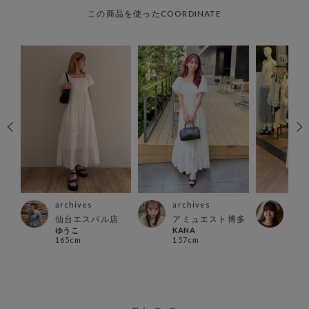
この商品を使ったCOORDINATE
archives
archives
arc
仙台エスパル店
アミュエスト博多
町田
ゆうこ
KANA
とよ
165cm
157cm
156