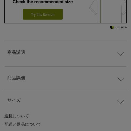
Check the recommended size
Try this item on
商品説明
商品詳細
サイズ
送料
について
配送
と
返品
について