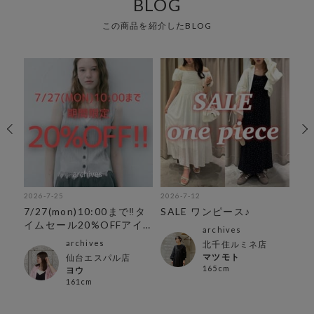
BLOG
この商品を紹介したBLOG
2026-7-25
2026-7-12
202

7/27(mon)10:00まで‼︎タ
SALE ワンピース♪
レ
イムセール20%OFFアイ
ス
archives
テム
archives
ン店
北千住ルミネ店
マツモト
仙台エスパル店
165cm
ヨウ
161cm