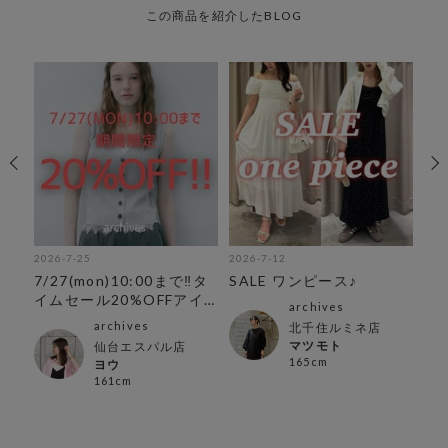
この商品を紹介したBLOG
2026-7-25
2026-7-12
202

7/27(mon)10:00まで‼︎タ
SALE ワンピース♪
レ
イムセール20%OFFアイ
ス
archives
テム
archives
ン店
北千住ルミネ店
マツモト
仙台エスパル店
165cm
ヨウ
161cm