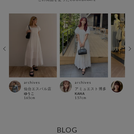
archives
archives
arc
仙台エスパル店
アミュエスト博多
町田
ゆうこ
KANA
とよ
165cm
157cm
156
BLOG