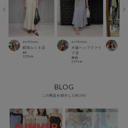
archives
archives
arc
町田ルミネ店
大阪ヘップファイ
池袋
ao
ミユ
ブ店
155cm
165
みわ
157cm
BLOG
この商品を紹介したBLOG