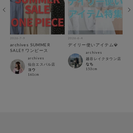
2026-7-9
2026-6-4
202
archives SUMMER
デイリー使いアイテム💎
人
SALE‼︎ ワンピース
archives
archives
ン店
越谷レイクタウン店
なち
仙台エスパル店
153cm
ヨウ
161cm