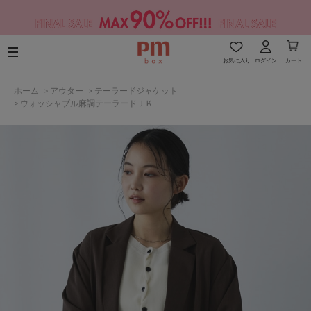
お気に入り
ログイン
カート
ホーム
>
アウター
>
テーラードジャケット
>
ウォッシャブル麻調テーラードＪＫ