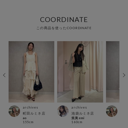
COORDINATE
この商品を使ったCOORDINATE
archives
archives
arc
町田ルミネ店
池袋ルミネ店
町田
ao
笑美 emi
ao
155cm
160cm
155