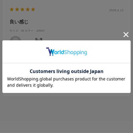
2026.4.13
良い感じ
サイズ：M
カラー：GRAY
ちさ
年代:
20代
性別:
女性
身長:
151～155cm
体型:
ふつう
靴のサイズ:
～23cm
普段の服のサイズ:
M
都道府県:
福岡県
シワにならなくて良い！
薄手の生地なのでもうしばらく着れそうで良いです
参考になった
0
Like!
0