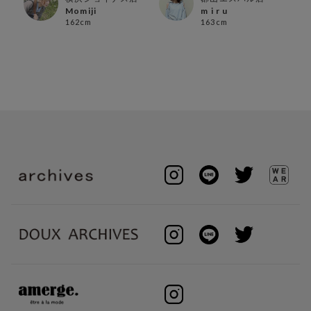
Momiji
m i r u
162cm
163cm