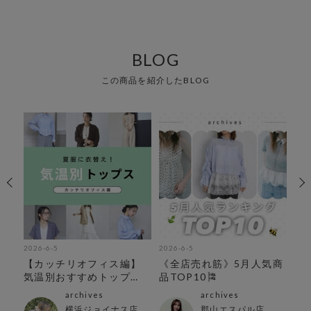
BLOG
この商品を紹介したBLOG
2026-6-5
2026-6-5
202
【カッチリオフィス編】
《全店売れ筋》5月人気商
気
5
気温別おすすめトップ
品TOP10🎏
り
ス！
archives
archives
横浜ジョイナス店
郡山エスパル店