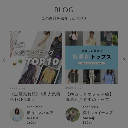
BLOG
この商品を紹介したBLOG
2026-7-13
2026-6-12
202
《全店売れ筋》6月人気商
【ゆるっとオフィス編】
ar
品TOP10🧚‍♂️
気温別おすすめトップ
ま
ス！
archives
archives
郡山エスパル店
横浜ジョイナス店
m i r u
Momiji
163cm
162cm