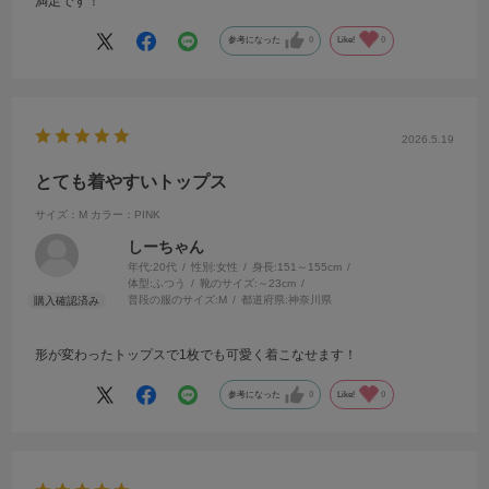
満足です！
参考になった
0
Like!
0
2026.5.19
とても着やすいトップス
サイズ：M
カラー：PINK
しーちゃん
年代:
20代
性別:
女性
身長:
151～155cm
体型:
ふつう
靴のサイズ:
～23cm
普段の服のサイズ:
M
都道府県:
神奈川県
形が変わったトップスで1枚でも可愛く着こなせます！
参考になった
0
Like!
0