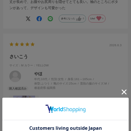
丈が長めで、お腹やお尻周りを隠せてとても良い。袖のところにボタ
ンがあって、デザインも可愛かった
参考になった
0
Like!
0
2026.6.3
さいこう
サイズ：M
カラー：YELLOW
やほ
年代:
10代
性別:
女性
身長:
161～165cm
体型:
ふつう
靴のサイズ:
25cm
普段の服のサイズ:
M
都道府県:
福岡県