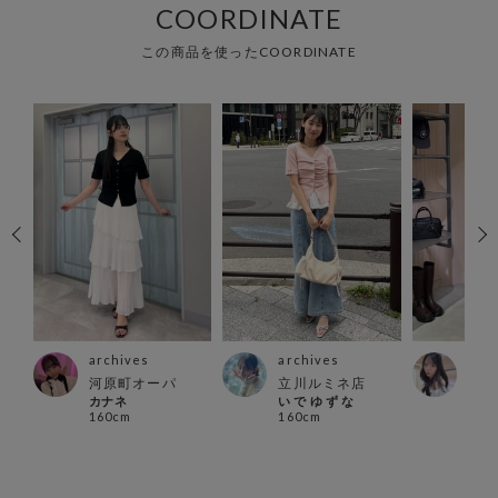
COORDINATE
この商品を使ったCOORDINATE
archives
archives
arc
河原町オーパ
立川ルミネ店
池袋
カナネ
い で ゆ ず な
笑美 
160cm
160cm
160