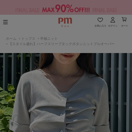
お気に入り
ログイン
カート
ホーム
>
トップス
>
半袖ニット
>
【スタイル盛れ】ハーフスリーブタックボタンニットプルオーバー