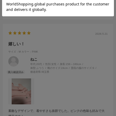
可愛すぎて一目惚れ。たくさん褒められました🥹💞💞
参考になった
0
Like!
0
2026.5.21
嬉しい！
サイズ：M
カラー：PINK
ねこ
年代:
20代
性別:
女性
身長:
156～160cm
体型:
ふつう
靴のサイズ:
24cm
普段の服のサイズ:
S
都道府県:
埼玉県
素敵なデザインで、着やすさも抜群でした。ピンクの色味も好みで大