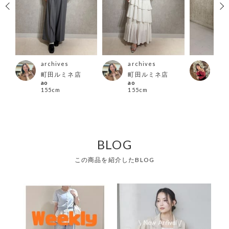
archives
archives
arc
町田ルミネ店
町田ルミネ店
西宮
ao
ao
ａｙ
155cm
155cm
166
BLOG
この商品を紹介したBLOG