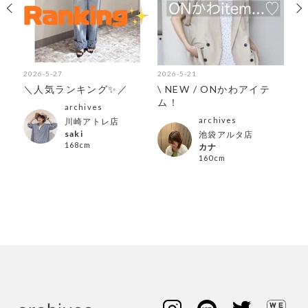
2026-5-27
2026-5-21
202
アイ
＼人気ランキング✨／
\ NEW / ONかわアイテ
ar
ム！
テ
archives
archives
川崎アトレ店
saki
池袋アルタ店
168cm
カナ
160cm