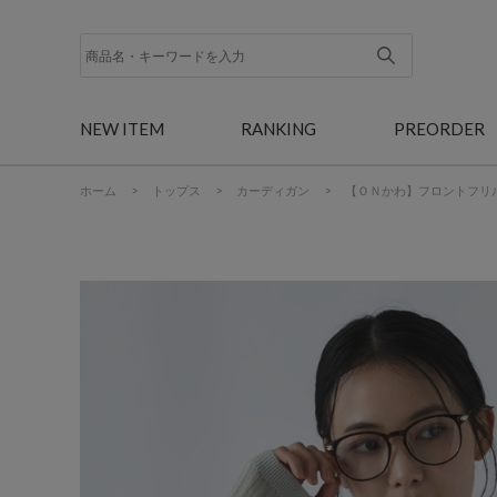
NEW ITEM
RANKING
PREORDER
ホーム
>
トップス
>
カーディガン
>
【ＯＮかわ】フロントフリ