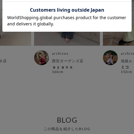
archives
archiv
ネ店
西宮ガーデンズ店
池袋ル
ａｙａｎｏ
ミコ
166cm
152cm
BLOG
この商品を紹介したBLOG