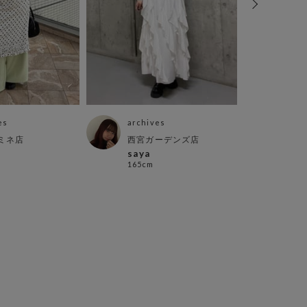
es
archives
arch
ミネ店
西宮ガーデンズ店
横浜
saya
里 
165cm
154c