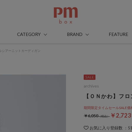
CATEGORY
BRAND
FEATURE
ルシアーニットカーディガン
archives
【ＯＮかわ】フロ
期間限定タイムセールSALE価格から
￥2,72
￥6,050
お気に入り登録数
：
5