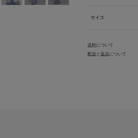
サイズ
送料
について
配送
と
返品
について