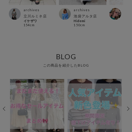
archives
archives
arc
立川ルミネ店
池袋アルタ店
川崎
イケザワ
Hidemi
まい
154cm
150cm
163
BLOG
この商品を紹介したBLOG