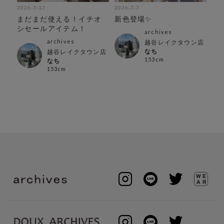
2026-7-17
2026-7-7
202
アイ
まだまだ使える！イチオ
新色登場✨
【
シセールアイテム！
気
archives
ス
archives
越谷レイクタウン店
なち
越谷レイクタウン店
153cm
なち
153cm