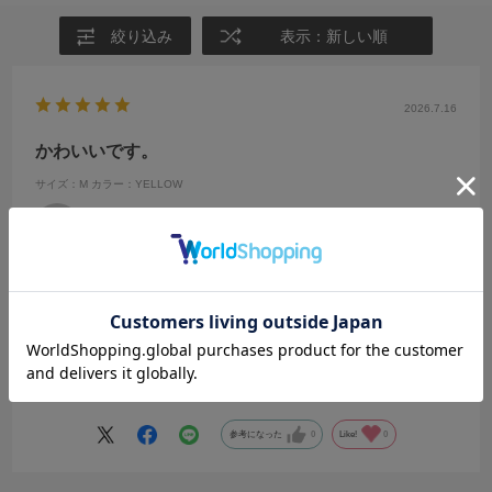
絞り込み
表示：新しい順
2026.7.16
かわいいです。
サイズ：M
カラー：YELLOW
きの
年代:
20代
性別:
女性
身長:
156～160cm
体型:
ふつう
靴のサイズ:
～23cm
普段の服のサイズ:
S
都道府県:
千葉県
私の求めていた丈感でした。
なかなか短すぎず、長すぎずなニット系トップスは少なくて、、
色味もとても可愛く、ボタンのところのデザインが少しうねうねして
続きを読む
いて、とてもいいトップスに出会えました
参考になった
0
Like!
0