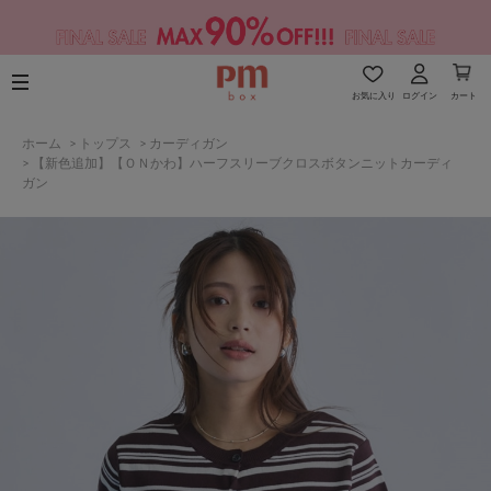
お気に入り
ログイン
カート
ホーム
>
トップス
>
カーディガン
>
【新色追加】【ＯＮかわ】ハーフスリーブクロスボタンニットカーディ
ガン