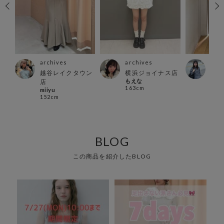
archives
archives
arc
越谷レイクタウン
横浜ジョイナス店
天神
もえな
店
ザ店
163cm
miiyu
mik
152cm
147
BLOG
この商品を紹介したBLOG