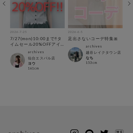
2026-7-25
2026-6-5
202
お
7/27(mon)10:00まで‼︎タ
足出さないコーデ特集🎀
春
イムセール20%OFFアイ
ス
archives
テム
archives
越谷レイクタウン店
なち
仙台エスパル店
153cm
ヨウ
161cm