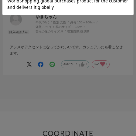
サイズ：M
カラー：BLACK
ゆきちゃん
年代:
50代
性別:
女性
身長:
156～160cm
体型:
ふつう
靴のサイズ:
～23cm
普段の服のサイズ:
M
都道府県:
岐阜県
アシメがアクセントになってかわいいです。カジュアルにも着こなせ
ます。
参考になった
0
Like!
0
COORDINATE