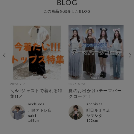
BLOG
この商品を紹介したBLOG
2026-7-7
2026-6-26
202
＼今!ジャストで着れる特
夏のお出かけ♪テーマパー
夏
集!!／
クコーデ！
archives
archives
川崎アトレ店
町田ルミネ店
saki
ヤマシタ
168cm
152cm