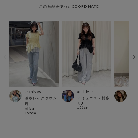
この商品を使ったCOORDINATE
archives
archives
arc
ス店
越谷レイクタウン
アミュエスト博多
川崎
ミナ
くり
店
151cm
157
miiyu
152cm