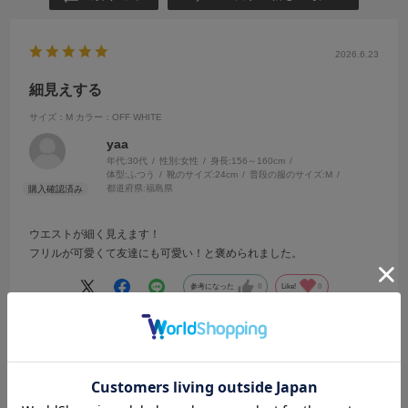
2026.6.23
細見えする
サイズ：M
カラー：OFF WHITE
yaa
年代:
30代
性別:
女性
身長:
156～160cm
体型:
ふつう
靴のサイズ:
24cm
普段の服のサイズ:
M
都道府県:
福島県
ウエストが細く見えます！
フリルが可愛くて友達にも可愛い！と褒められました。
参考になった
0
Like!
0
2026.6.11
キレイ目系