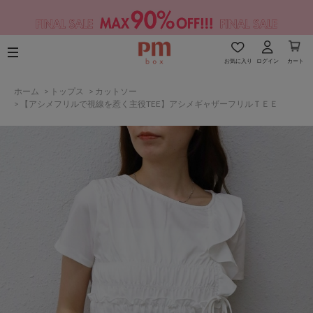
お気に入り
ログイン
カート
ホーム
>
トップス
>
カットソー
>
【アシメフリルで視線を惹く主役TEE】アシメギャザーフリルＴＥＥ