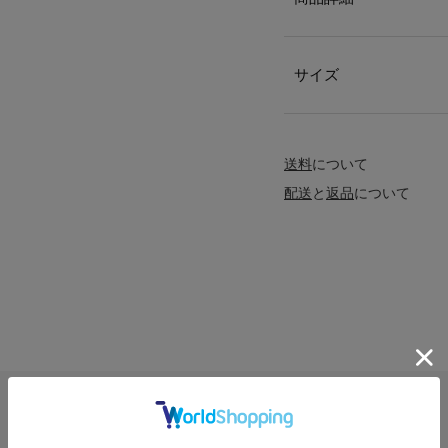
サイズ
送料
について
配送
と
返品
について