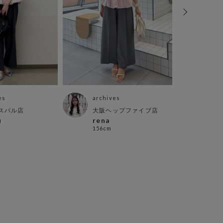
es
archives
arch
スパル店
大阪ヘップファイブ店
アミ
u
rena
ミナ
156cm
151c