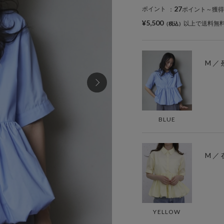
27
ポイント
：
ポイント～獲得
¥5,500
以上で送料無
M ／ 
BLUE
M ／
YELLOW