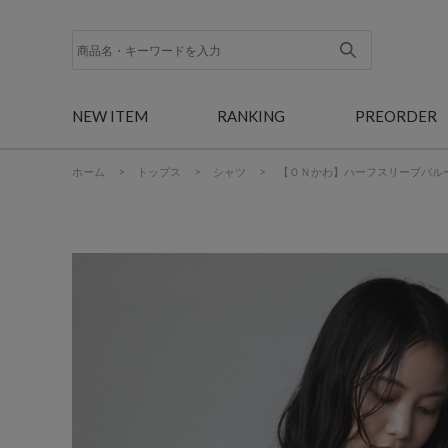
NEW ITEM
RANKING
PREORDER
ホーム
>
トップス
>
シャツ
>
【ＯＮかわ】ハーフスリーブバル