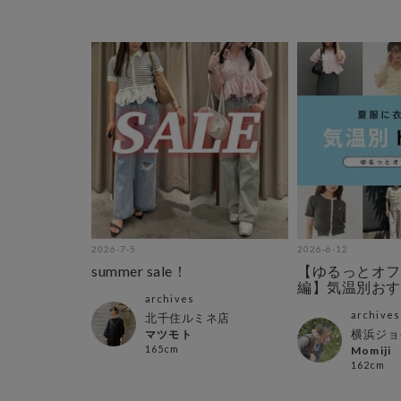
2026-7-5
2026-6-12
summer sale！
【ゆるっとオフ
編】気温別おす
archives
ップス！
archives
北千住ルミネ店
横浜ジョ
マツモト
165cm
Momiji
162cm