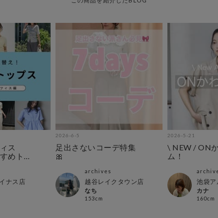
この商品を紹介したBLOG
2026-6-5
2026-5-21
ィス
足出さないコーデ特集
\ NEW / O
すめト
🎀
ム！
archives
archiv
イナス店
越谷レイクタウン店
池袋ア
なち
カナ
153cm
160cm