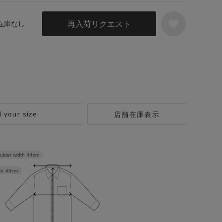
再入荷リクエスト
 在庫なし
d your size
店舗在庫表示
ulder width
44cm
th
45cm