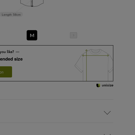
Length
58cm
M
ended size
 on