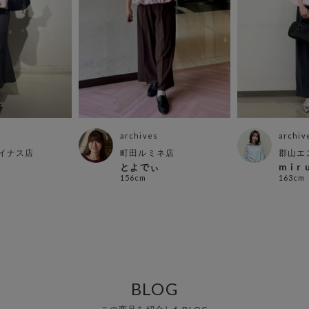
archives
archiv
イナス店
町田ルミネ店
郡山エ
とよでぃ
m i r 
156cm
163cm
BLOG