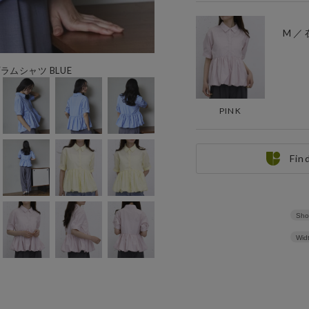
M ／
ムシャツ BLUE
PINK
Fin
Sho
Wid