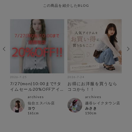
この商品を紹介したBLOG
2026-7-25
2026-7-24
202
7/27(mon)10:00まで‼︎タ
お得にお洋服を買うなら
期
イムセール20%OFFアイ
ココから！！
テム
archives
archives
仙台エスパル店
越谷レイクタウン店
ヨウ
みさき
161cm
150cm