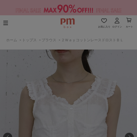
お気に入り
ログイン
カート
ホーム
>
トップス
>
ブラウス
>
２ＷａｙコットンレースドロストＢＬ