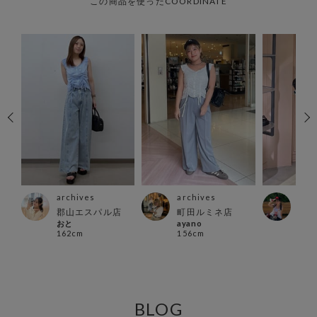
この商品を使ったCOORDINATE
archives
archives
arc
郡山エスパル店
町田ルミネ店
池袋
おと
ayano
ミコ
162cm
156cm
152
BLOG