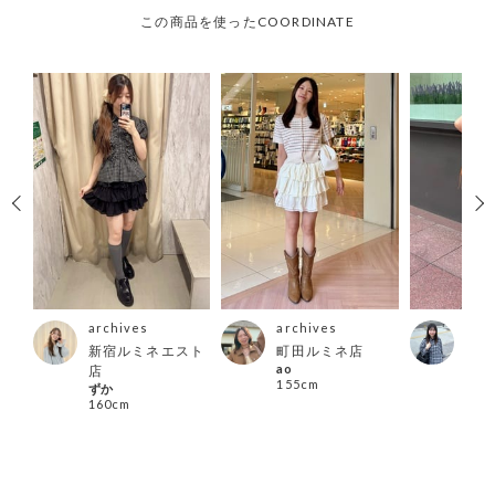
この商品を使ったCOORDINATE
archives
archives
arc
店
新宿ルミネエスト
町田ルミネ店
天神
ao
店
ザ店
155cm
ずか
mik
160cm
147