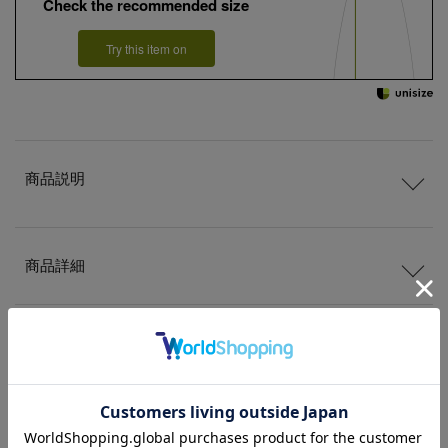
Check the recommended size
Try this item on
商品説明
商品詳細
サイズ
送料
について
配送
と
返品
について