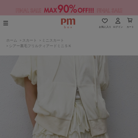
お気に入り
ログイン
カート
ホーム
>
スカート
>
ミニスカート
>
シアー裏毛フリルティアードミニＳＫ