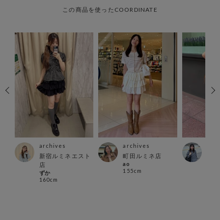
この商品を使ったCOORDINATE
archives
archives
arc
店
新宿ルミネエスト
町田ルミネ店
天神
ao
店
ザ店
155cm
ずか
mik
160cm
147