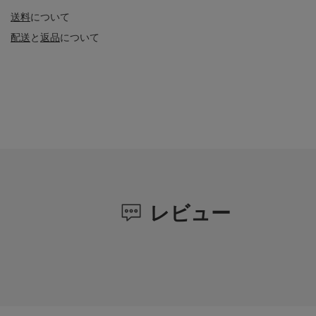
送料
について
配送
と
返品
について
レビュー