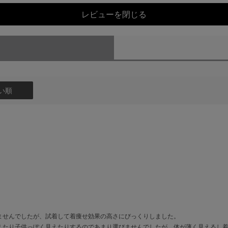
レビューを閉じる
い順
ませんでしたが、試着して着痩せ効果の高さにびっくりしました。
えたり子供っぽく見えたりするのであまり選びませんでしたが、体が薄く見えるし