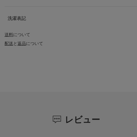
洗濯表記
送料
について
配送
と
返品
について
レビュー