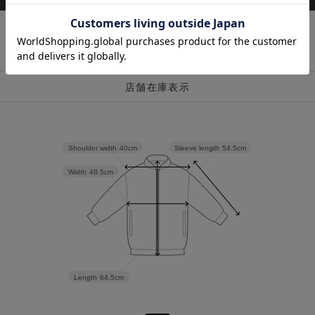
店舗在庫表示
Sleeve length
54.5cm
Shoulder width
40cm
Width
48.5cm
Length
64.5cm