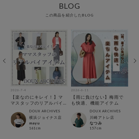
BLOG
この商品を紹介したBLOG
2026-7-4
2026-6-11
202
テ
【楽なのにキレイ！】マ
【雨に負けない】梅雨で
【
マスタッフのリアルバイ
も快適、機能アイテム
ス
アイテム！
を
DOUX ARCHIVES
DOUX ARCHIVES
横浜ジョイナス店
川崎アトレ店
mayu
なつみ
161cm
157cm