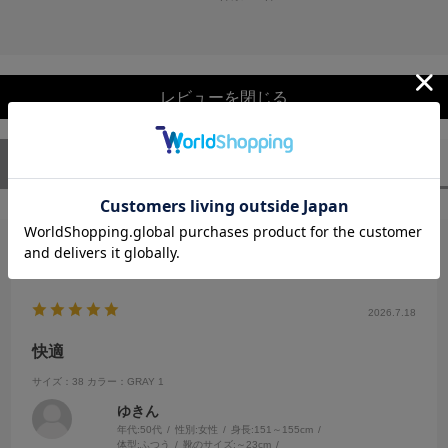
レビューを閉じる
ユーザーレビュー
（1）
スタッフレビュー
（0）
絞り込み
表示：新しい順
2026.7.18
快適
サイズ：38
カラー：GRAY 1
ゆきん
年代:
50代
性別:
女性
身長:
151～155cm
体型:
ふつう
靴のサイズ:
～23cm