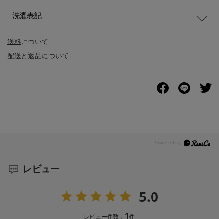
洗濯表記
送料
について
配送
と
返品
について
レビュー
5.0
1
レビュー件数：
件