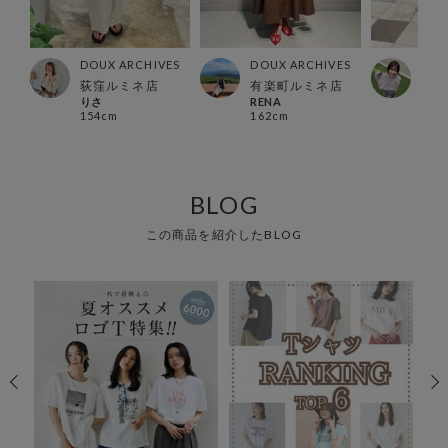
ES
DOUX ARCHIVES
DOUX ARCHIVES
DOU
ズ店
荻窪ルミネ店
有楽町ルミネ店
グラ
りさ
RENA
こ 
154cm
162cm
158
BLOG
この商品を紹介したBLOG