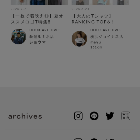
2026-7-7
2026-6-24
202
】
【一枚で着映え◎】夏オ
【大人のTシャツ】
【
ススメロゴT特集‼︎
RANKING TOP6！
別
DOUX ARCHIVES
DOUX ARCHIVES
荻窪ルミネ店
横浜ジョイナス店
ショウマ
mayu
161cm