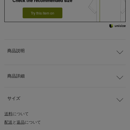
Check the recommended size
Try this item on
商品説明
商品詳細
サイズ
送料
について
配送
と
返品
について