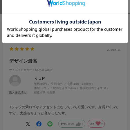
ユーザーレビュー
（1）
スタッフレビュー
（0）
絞り込み
表示：新しい順
2026.5.11
デザイン最高
サイズ：F
カラー：MOKU GRAY
りょP
年代:
50代
性別:
女性
身長:
156～160cm
体型:
ふつう
靴のサイズ:
24cm
普段の服のサイズ:
M
都道府県:
福島県
Tシャツの紫ロゴがアクセントになっていて可愛いです。身長158㎝で
すが、丈感もちょうど良かったです。
参考になった
0
Like!
0