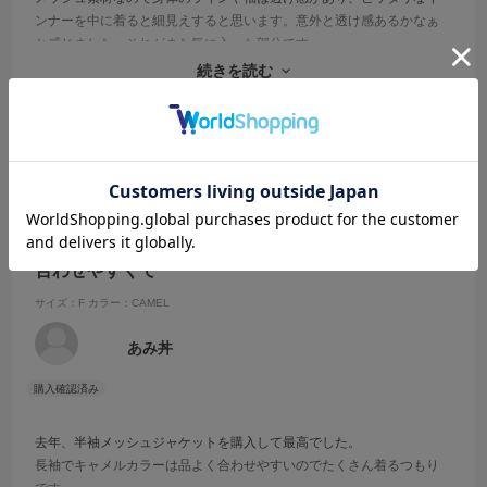
ンナーを中に着ると細見えすると思います。意外と透け感あるかなぁ
と感じました。それがまた気に入った部分です。
お袖もふんわりと余裕のあるデザインでゴージャス感もあるなと気に
続きを読む
入っております！
参考になった
0
Like!
0
2026.5.30
合わせやすくて
サイズ：F
カラー：CAMEL
あみ丼
去年、半袖メッシュジャケットを購入して最高でした。
長袖でキャメルカラーは品よく合わせやすいのでたくさん着るつもり