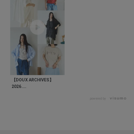
【DOUX ARCHIVES】
2026....
powered by