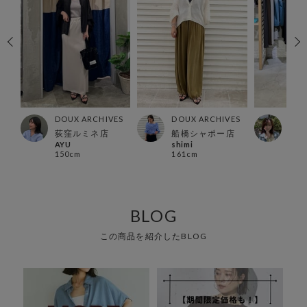
ES
DOUX ARCHIVES
DOUX ARCHIVES
DOU
荻窪ルミネ店
船橋シャポー店
北千
AYU
shimi
Hon
150cm
161cm
156
BLOG
この商品を紹介したBLOG