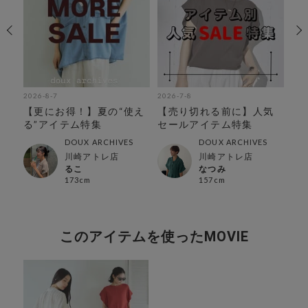
2026-8-7
2026-7-8
202
だ
【更にお得！】夏の“使え
【売り切れる前に】人気
3
デ
る”アイテム特集
セールアイテム特集
め
DOUX ARCHIVES
DOUX ARCHIVES
川崎アトレ店
川崎アトレ店
るこ
なつみ
173cm
157cm
このアイテムを使ったMOVIE