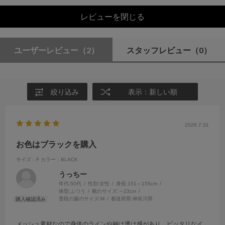
レビューを閉じる
ユーザーレビュー
（2）
スタッフレビュー
（0）
絞り込み
表示：新しい順
2026.7.31
お色はブラックを購入
サイズ：F
カラー：BLACK
うっちー
年代:
50代
性別:
女性
身長:
151～155cm
体型:
ふつう
靴のサイズ:
～23cm
普段の服のサイズ:
M
都道府県:
神奈川県
メッシュ素材なので身体のラインや袖は透け感があり、ピッタリなイ