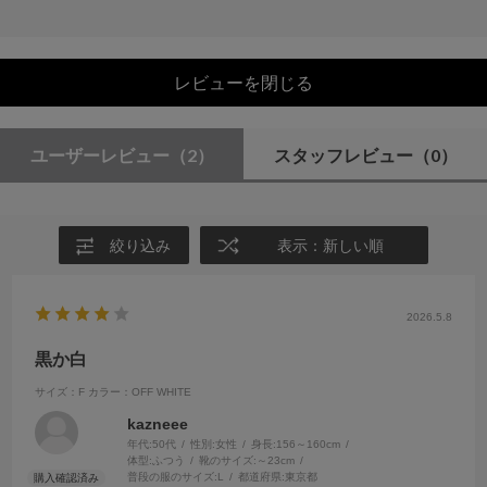
レビューを閉じる
ユーザーレビュー
（2）
スタッフレビュー
（0）
絞り込み
表示：新しい順
2026.5.8
黒か白
サイズ：F
カラー：OFF WHITE
kazneee
年代:
50代
性別:
女性
身長:
156～160cm
体型:
ふつう
靴のサイズ:
～23cm
普段の服のサイズ:
L
都道府県:
東京都