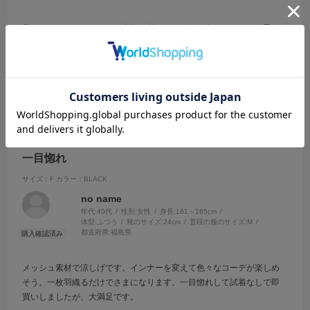
黒にこだわっていましたが実際に着てみると白の方がこれからの季節
にはいいなぁと思いました。
参考になった
0
Like!
0
2026.5.5
一目惚れ
サイズ：F
カラー：BLACK
no name
年代:
40代
性別:
女性
身長:
161～165cm
体型:
ふつう
靴のサイズ:
24cm
普段の服のサイズ:
M
都道府県:
福島県
メッシュ素材で涼しげです。インナーを変えて色々なコーデが楽しめ
そう。一枚羽織るだけでさまになります。一目惚れして試着なしで即
買いしましたが、大満足です。