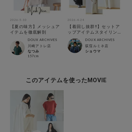
2026-5-10
2026-4-24
202
注
【夏の味方】メッシュア
【着回し抜群‼︎】セットア
【
イテムを徹底解剖
ップアイテムスタイリン
あ
グ特集‼︎
ピ
DOUX ARCHIVES
DOUX ARCHIVES
川崎アトレ店
荻窪ルミネ店
なつみ
ショウマ
157cm
このアイテムを使ったMOVIE