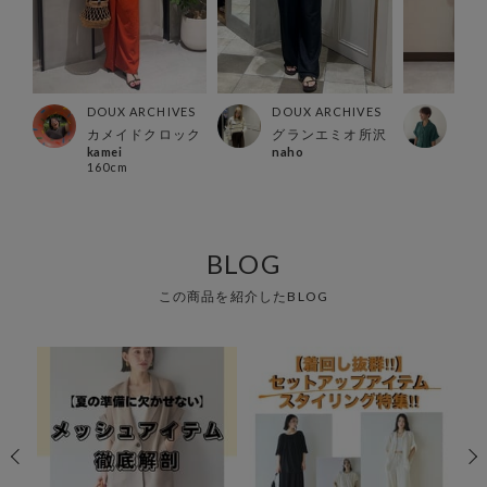
ES
DOUX ARCHIVES
DOUX ARCHIVES
DOU
所沢
カメイドクロック
グランエミオ所沢
川崎
kamei
naho
なつ
160cm
157
BLOG
この商品を紹介したBLOG