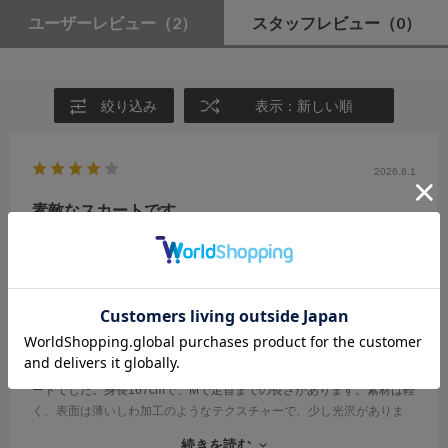
ユーザーレビュー
（2）
スタッフレビュー
（0）
絞り込み
表示：新しい順
2026.6.1
素敵なスカートです。
サイズ：M
カラー：SAX
no name
年代:
50代
性別:
女性
身長:
166～170cm
体型:
大柄
靴のサイズ:
24cm
普段の服のサイズ:
M
都道府県:
東京都
落ち着いたサックスブルーで、すっきりと見えるかたちの素敵なスカ
ートでした。身長167cmで、Mで足首までの長さがあります。素材は軽
く、表面は薄いしわ加工のようなテクスチャーで、少し光沢がありま
す。そのためシンプルに合わせてもさみしくならないと思います。透
続きを読む