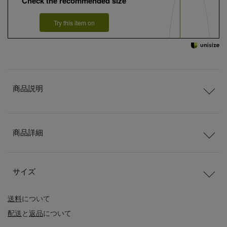
Check the recommended size
Try this item on
商品説明
商品詳細
サイズ
送料
について
配送
と
返品
について