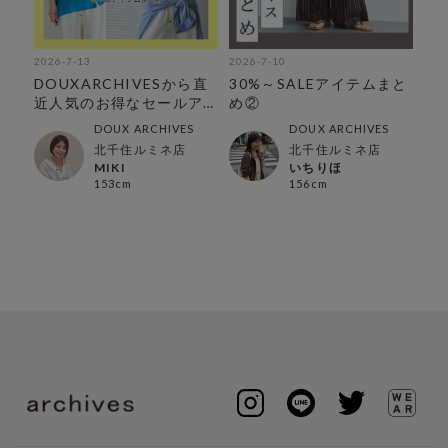
2026-7-13
2026-7-10
202
テ
DOUXARCHIVESから直
30%～SALEアイテムまと
M
近人気のお得なセールア
め②
セ
イテムをまとめました♪
DOUX ARCHIVES
DOUX ARCHIVES
北千住ルミネ店
北千住ルミネ店
MIKI
いちりほ
153cm
156cm