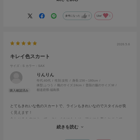
け感も色のわりに無い方だと思います（個人の感想ですが）。
こちらのブランドで初めてのお買い物でしたが、スタッフの方も的確
にアドバイス下さりありがたかったです。
参考になった
0
Like!
1
2026.5.6
キレイ色スカート
サイズ：S
カラー：SAX
りんりん
年代:
40代
性別:
女性
身長:
156～160cm
体型:
ふつう
靴のサイズ:
24cm
普段の服のサイズ:
M
都道府県:
福島県
とてもきれいな色のスカートで、ラインもきれいなのでスタイルが良
く見えます！
合わせるものによって、キレイめにもカジュアルにも着られそうで
す。
続きを読む
身長159㎝でSサイズで丈感もちょうど良かったです。