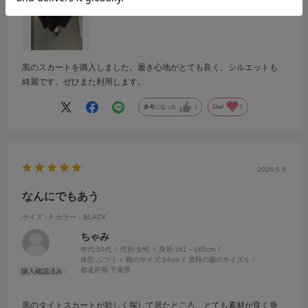
黒のスカートを購入しました。履き心地がとても良く、シルエットも
綺麗です。ぜひまた利用します。
参考になった
1
Like!
0
2026.5.5
なんにでもあう
サイズ：F
カラー：BLACK
ちゃみ
年代:
50代
性別:
女性
身長:
161～165cm
体型:
ふつう
靴のサイズ:
24cm
普段の服のサイズ:
L
都道府県:
千葉県
黒のタイトスカートが欲しく探して居たところ、とても素材が良く身