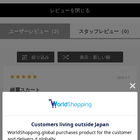
レビューを閉じる
ユーザーレビュー
（2）
スタッフレビュー
（0）
絞り込み
表示：新しい順
2026.5.7
綺麗スカート
サイズ：F
カラー：BLACK
no name
年代:
40代
性別:
女性
身長:
156～160cm
体型:
ふつう
靴のサイズ:
～23cm
普段の服のサイズ:
L
都道府県:
神奈川県