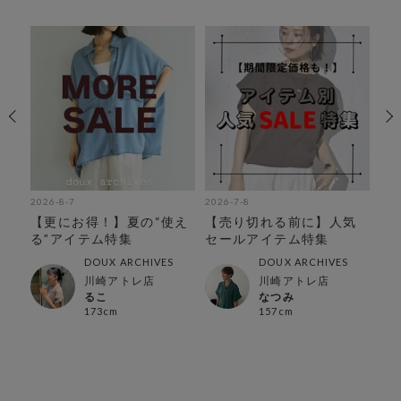
2026-8-7
2026-7-8
202
可
【更にお得！】夏の“使え
【売り切れる前に】人気
【
ス特
る”アイテム特集
セールアイテム特集
SU
別
DOUX ARCHIVES
DOUX ARCHIVES
川崎アトレ店
川崎アトレ店
るこ
なつみ
173cm
157cm