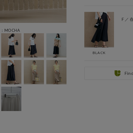
F ／
ー：MOCHA
BLACK
Fin