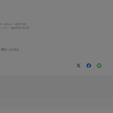
56～160cm
体型:
大柄
イズ:
L
都道府県:
埼玉県
。
と良かったのと、