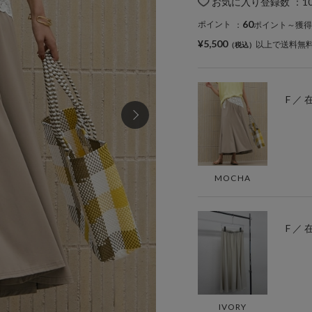
お気に入り登録数
：
1
60
ポイント
：
ポイント～獲得
¥5,500
以上で送料無
F ／
MOCHA
F ／
IVORY