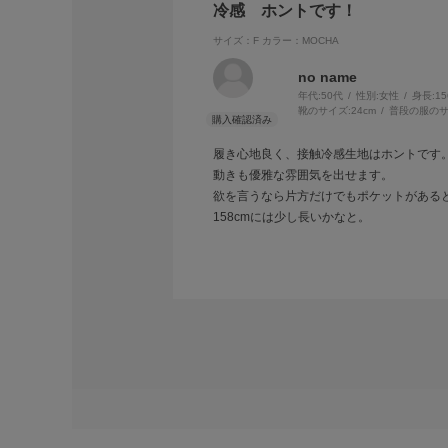
冷感 ホントです！
サイズ：F
カラー：MOCHA
no name
年代:
50代
性別:
女性
身長:
1
靴のサイズ:
24cm
普段の服のサ
履き心地良く、接触冷感生地はホントです
動きも優雅な雰囲気を出せます。
欲を言うなら片方だけでもポケットがある
158cmには少し長いかなと。