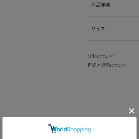
商品詳細
サイズ
送料
について
配送
と
返品
について