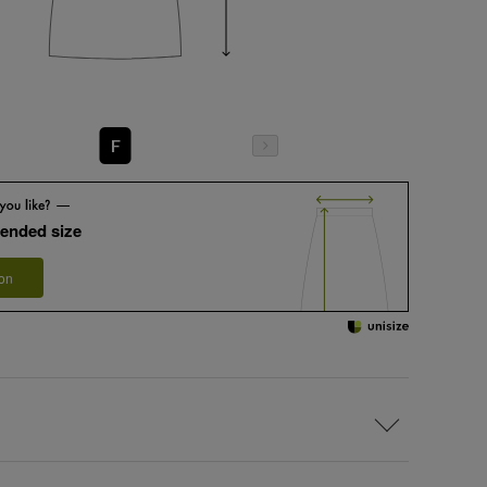
F
ended size
 on