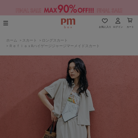
お気に入り
ログイン
カート
ホーム
>
スカート
>
ロングスカート
>
ＲｅｆｌａｘRハイゲージジャージマーメイドスカート