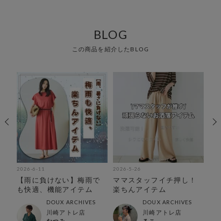
BLOG
この商品を紹介したBLOG
2026-6-11
2026-5-26
202
】新
【雨に負けない】梅雨で
ママスタッフイチ押し！
【
も快適、機能アイテム
楽ちんアイテム
の
解
DOUX ARCHIVES
DOUX ARCHIVES
川崎アトレ店
川崎アトレ店