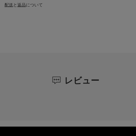
配送
と
返品
について
レビュー