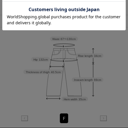
店舗在庫表示
Waist
67〜130cm
Rise length
34cm
Hip
132cm
Thickness of thigh
40.5cm
Inseam length
69cm
Hem width
35cm
F