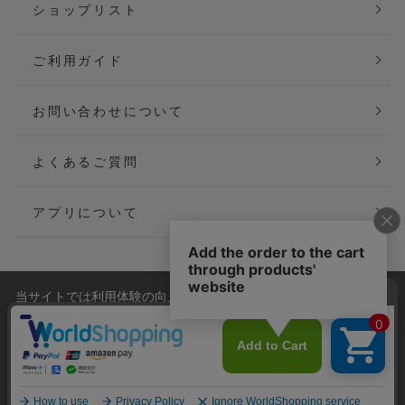
ショップリスト
ご利用ガイド
お問い合わせについて
よくあるご質問
アプリについて
当サイトでは利用体験の向上およびコンテンツの最適な提供、ト
会社概要
特定商取引法に基づく表記
ラフィックの分析を目的としてCookieを使用しています。
サイトの閲覧を継続された場合、Cookieの利用に同意したことも
ご利用規約
個人情報保護方針
のといたします。
詳細については
プライバシーポリシー
をご確認ください。
Copyright(C) P&M co.,ltd All Rights Reserved.
承諾する