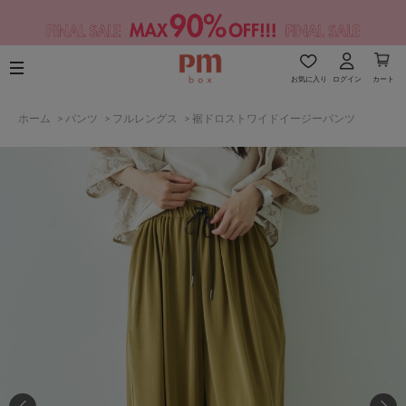
お気に入り
ログイン
カート
ホーム
>
パンツ
>
フルレングス
>
裾ドロストワイドイージーパンツ