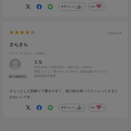
また、店員さんの対応もものすごく良くて、終始笑顔で、私が何か伝
参考になった
0
Like!
0
えるごとに「ありがとうございます」と丁寧に答えてから、ご自身の
意見や感想をおっしゃってくださるところが良かったです。
2026.6.18
さらさら
サイズ：F
カラー：CAMEL
とも
年代:
40代
性別:
女性
身長:
161～165cm
体型:
ふつう
靴のサイズ:
24cm
普段の服のサイズ:
L
都道府県:
兵庫県
さらっとした肌触りで履きやすく、裾の紐を縛ってクシュっとすると
かわいいです。
参考になった
0
Like!
0