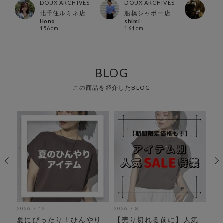
ES
DOUX ARCHIVES
DOUX ARCHIVES
DOU
店
北千住ルミネ店
船橋シャポー店
北千
Hono
shimi
Mizu
156cm
161cm
154
BLOG
この商品を紹介したBLOG
2026-7-12
2026-7-8
202
活
夏にぴったり！ひんやり
【売り切れる前に】人気
【