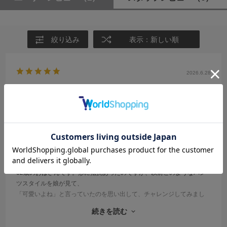
絞り込み
表示：新しい順
2026.6.28
肌触り心地よい
サイズ：F
カラー：GRAY
たかな
年代:
60代
性別:
女性
身長:
161～165cm
体型:
ふつう
靴のサイズ:
～23cm
普段の服のサイズ:
L
都道府県:
宮崎県
62歳のおばさんです。形に抵抗あったのですが、以前このようなパン
ツスタイルを娘が見て、
「可愛いよね」と言っていたのを思い出して、チャレンジしてみまし
た。
続きを読む
トロンとした形も、優しい肌触りも気に入り、３日間連続で着ていま
す