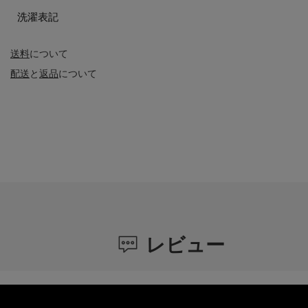
洗濯表記
送料
について
配送
と
返品
について
レビュー