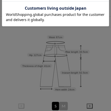
店舗在庫表示
Waist
67cm
Rise length
33.5cm
Hip
127cm
Thickness of thigh
41cm
Inseam length
62.5cm
Hem width
24cm
S
M