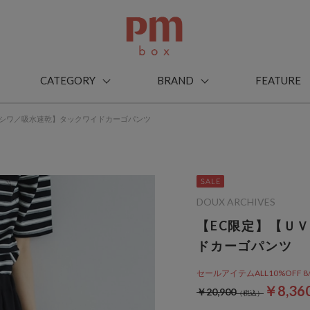
CATEGORY
BRAND
FEATURE
防シワ／吸水速乾】タックワイドカーゴパンツ
DOUX ARCHIVES
【EC限定】【Ｕ
ドカーゴパンツ
セールアイテムALL10%OFF 8/3(m
￥8,36
￥20,900