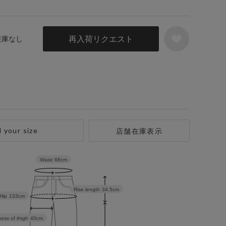
再入荷リクエスト
 在庫なし
d your size
店舗在庫表示
Waist
68cm
Rise length
34.5cm
Hip
133cm
ess of thigh
40cm