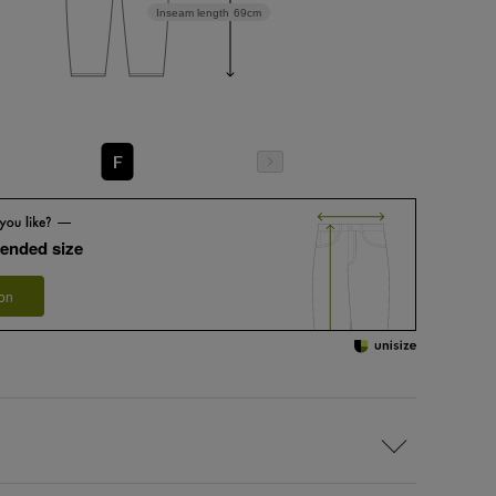
Inseam length
69cm
F
ended size
 on