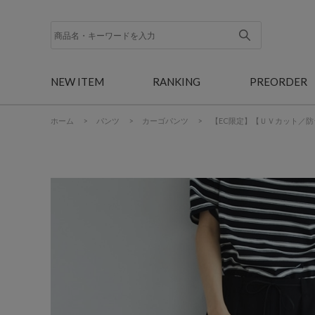
NEW ITEM
RANKING
PREORDER
ホーム
>
パンツ
>
カーゴパンツ
>
【EC限定】【ＵＶカット／