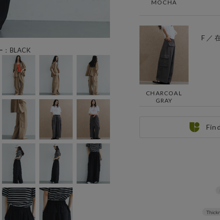
MOCHA
F ／
ー：BLACK
CHARCOAL
GRAY
Fin
Thickn