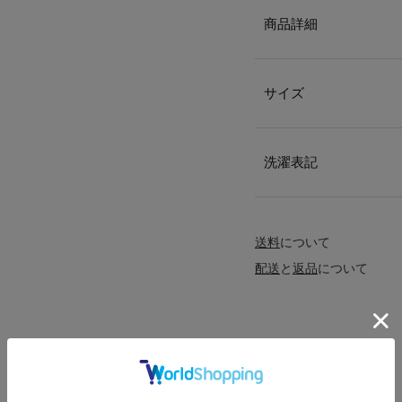
商品詳細
サイズ
洗濯表記
送料
について
配送
と
返品
について