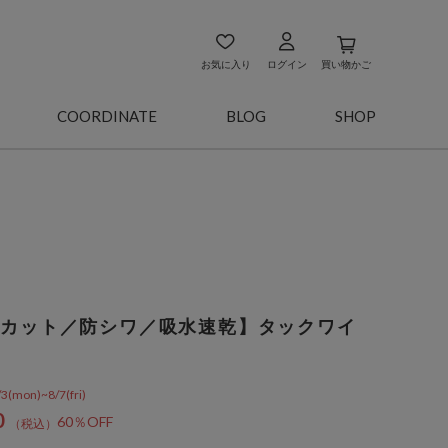
お気に入り
ログイン
買い物かご
COORDINATE
BLOG
SHOP
Ｖカット／防シワ／吸水速乾】タックワイ
on)~8/7(fri)
0
60％OFF