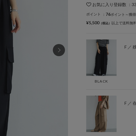
お気に入り登録数
：
3
76
ポイント
：
ポイント～獲得
¥5,500
以上で送料無
F ／ 
BLACK
F ／