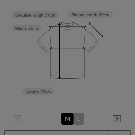
Sleeve length
23cm
Shoulder width
37cm
Width
52cm
Length
55cm
M
L