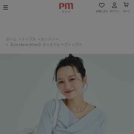
お気に入り
ログイン
カート
ホーム
>
トップス
>
カットソー
>
【Liora by archives】タックドレープトップス