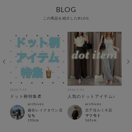
BLOG
この商品を紹介したBLOG
2026-7-15
2026-5-31
202
ドット柄特集👒
人気のドットアイテム♪
寒
🌸
archives
archives
越谷レイクタウン店
北千住ルミネ店
なち
マツモト
153cm
165cm