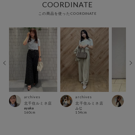
COORDINATE
この商品を使ったCOORDINATE
archives
archives
arc
店
北千住ルミネ店
北千住ルミネ店
立川
ayaka
ふじ
Aris
160cm
154cm
165