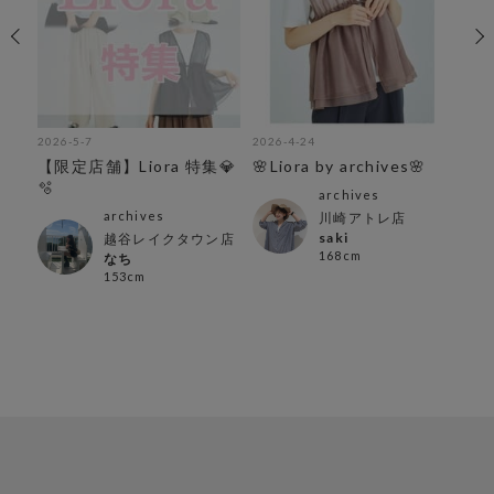
2026-5-7
2026-4-24
202
【限定店舗】Liora 特集💎
🌸Liora by archives🌸
🫧
archives
archives
川崎アトレ店
saki
越谷レイクタウン店
168cm
なち
153cm