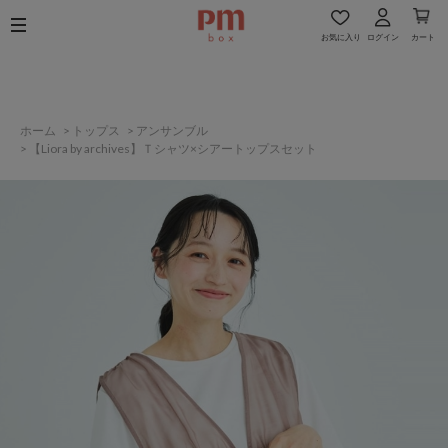
お気に入り
ログイン
カート
ホーム
>
トップス
>
アンサンブル
>
【Liora by archives】Ｔシャツ×シアートップスセット