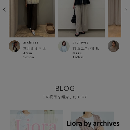
archives
archives
arc
店
立川ルミネ店
郡山エスパル店
吉祥
Arisa
m i r u
mas
165cm
163cm
155
BLOG
この商品を紹介したBLOG