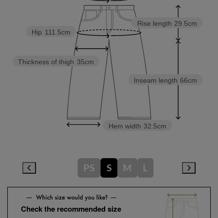
Rise length
29.5cm
Hip
111.5cm
Thickness of thigh
35cm
Inseam length
66cm
Hem width
32.5cm
PS
S
M
L
Check the recommended size