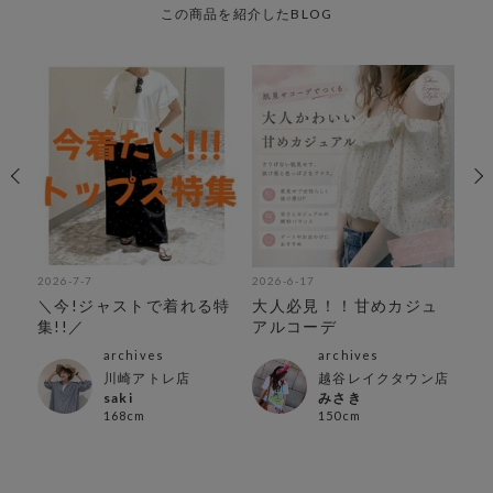
この商品を紹介したBLOG
2026-7-7
2026-6-17
202
＼今!ジャストで着れる特
大人必見！！甘めカジュ
＼
集!!／
アルコーデ
archives
archives
川崎アトレ店
越谷レイクタウン店
saki
みさき
168cm
150cm