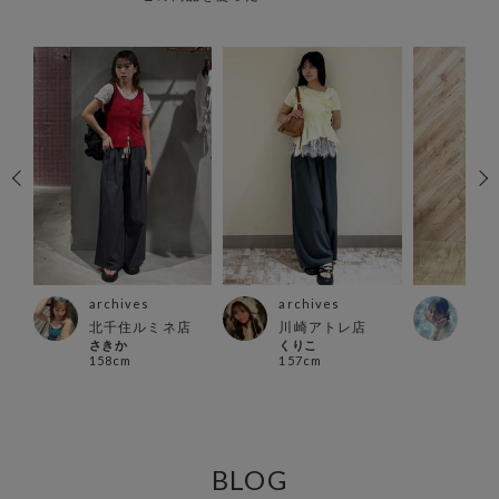
archives
archives
arc
店
北千住ルミネ店
川崎アトレ店
立川
さきか
くりこ
い で
158cm
157cm
160
BLOG