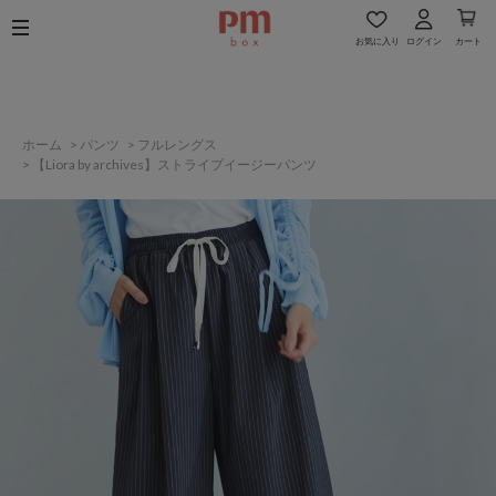
お気に入り
ログイン
カート
ホーム
>
パンツ
>
フルレングス
>
【Liora by archives】ストライプイージーパンツ