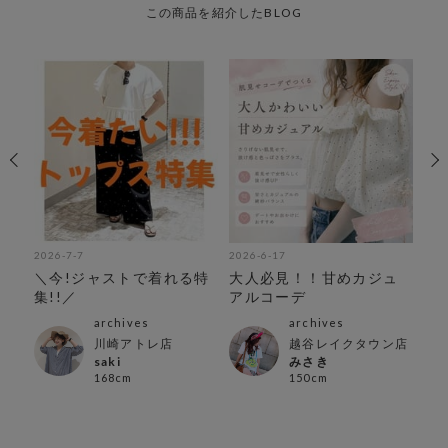
この商品を紹介したBLOG
2026-7-7
2026-6-17
202
＼今!ジャストで着れる特
大人必見！！甘めカジュ
＼
集!!／
アルコーデ
archives
archives
川崎アトレ店
越谷レイクタウン店
saki
みさき
168cm
150cm