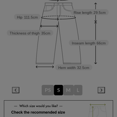
Rise length
29.5cm
Hip
111.5cm
Thickness of thigh
35cm
Inseam length
66cm
Hem width
32.5cm
PS
S
M
L
Check the recommended size