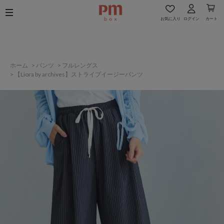
お気に入り
ログイン
カート
ホーム
>
パンツ
>
フルレングス
>
【Liora by archives】ストライプイージーパンツ