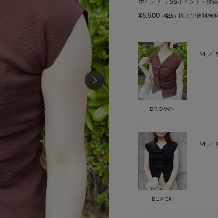
55
ポイント
：
ポイント～獲得
¥5,500
以上で送料無
M ／
BROWN
M ／
BLACK