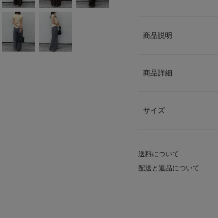
商品説明
商品詳細
サイズ
送料
について
配送
と
返品
について