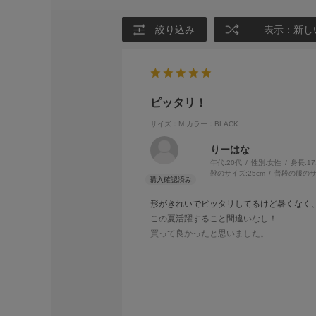
絞り込み
表示：新し
ピッタリ！
サイズ：M
カラー：BLACK
りーはな
年代:
20代
性別:
女性
身長:
1
靴のサイズ:
25cm
普段の服のサ
形がきれいでピッタリしてるけど暑くなく
この夏活躍すること間違いなし！
買って良かったと思いました。
店員さんの対応も丁寧で優しいく、嬉しか
また、福岡に行った時には行かせていただ
ありがとうございました😊