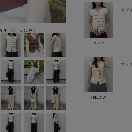
M ／
オーバー BROWN
IVORY
M ／
YELLOW