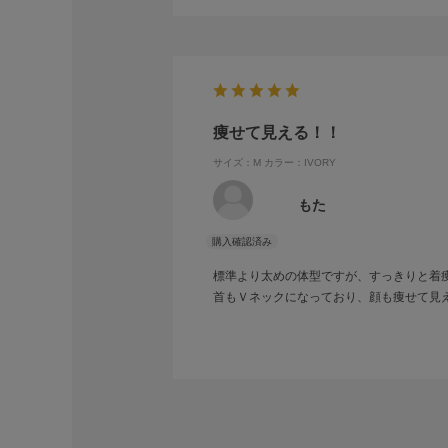
痩せて見える！！
サイズ：M
カラー：IVORY
もた
標準より太めの体型ですが、すっきりと着
首もＶネックになっており、顔も痩せて見