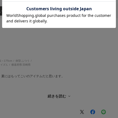
い順
71～175cm
体型:
ふつう
イズ:
L
都道府県:
宮崎県
、夏にはもってこいのアイテムだと思います。
ったです。
続きを読む
きます。