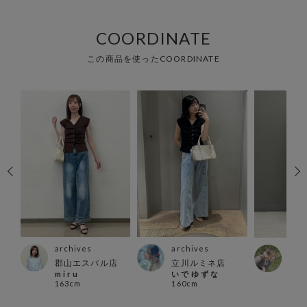
COORDINATE
この商品を使ったCOORDINATE
archives
archives
arc
郡山エスパル店
立川ルミネ店
横浜
m i r u
い で ゆ ず な
Momi
163cm
160cm
162