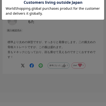
痩せて見える！！
サイズ：M
カラー：IVORY
もた
標準より太めの体型ですが、すっきりと着痩せします。二の腕太めの
骨格ストレートですが、この服は盛れます。
首もＶネックになっており、顔も痩せて見えるのですごくおすすめで
す！
参考になった
0
Like!
0