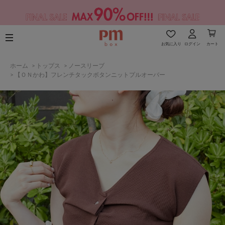
お気に入り
ログイン
カート
ホーム
>
トップス
>
ノースリーブ
>
【ＯＮかわ】フレンチタックボタンニットプルオーバー