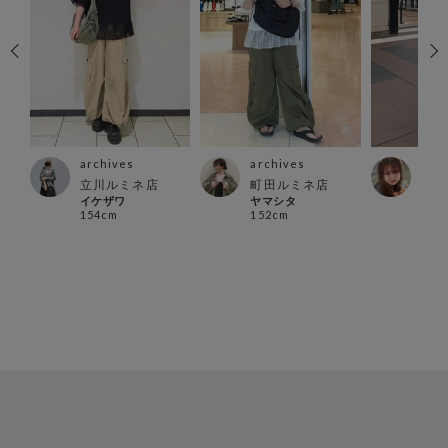
archives
archives
arc
店
立川ルミネ店
町田ルミネ店
越谷
イケザワ
ヤマシタ
店
154cm
152cm
あお
153