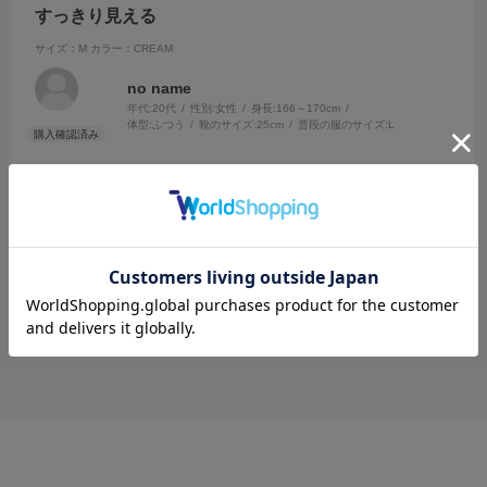
すっきり見える
サイズ：M
カラー：CREAM
no name
年代:
20代
性別:
女性
身長:
166～170cm
体型:
ふつう
靴のサイズ:
25cm
普段の服のサイズ:
L
伸びが良く、デザインと合わせてすっきり見えます。
色味もかわいいです！
参考になった
0
Like!
0