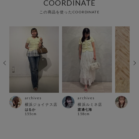
COORDINATE
この商品を使ったCOORDINATE
archives
archives
arc
横浜ジョイナス店
横浜ルミネ店
アミ
はるか
渡邊七海
KAN
155cm
158cm
157