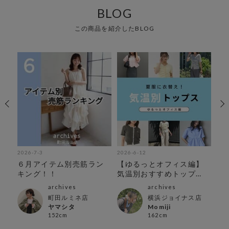
BLOG
この商品を紹介したBLOG
2026-7-3
2026-6-12
202
６月アイテム別売筋ラン
【ゆるっとオフィス編】
夏
キング！！
気温別おすすめトップ
中
ス！
archives
archives
町田ルミネ店
横浜ジョイナス店
ヤマシタ
Momiji
152cm
162cm