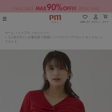
お気に入り
ログイン
カート
ホーム
>
トップス
>
カットソー
>
【人気デザインが夏仕様で登場】ハーフスリーブフロントタックカット
ＴＯＰＳ