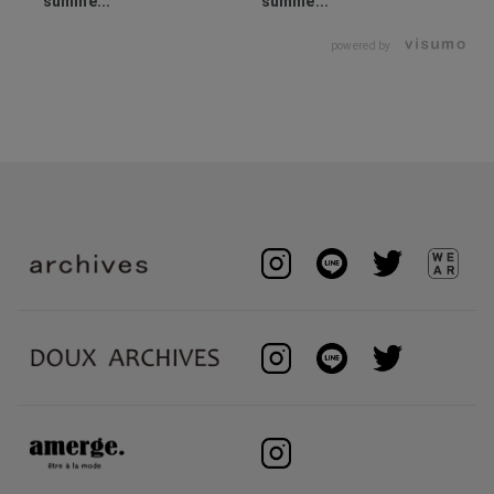
summe...
summe...
powered by