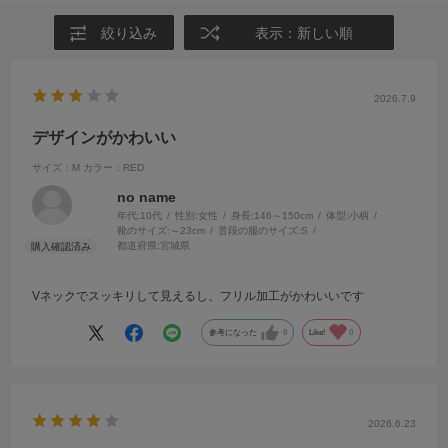
絞り込み
表示：新しい順
2026.7.9
デザインがかわいい
サイズ：M
カラー：RED
no name
年代:
10代
性別:
女性
身長:
146～150cm
体型:
小柄
靴のサイズ:
～23cm
普段の服のサイズ:
S
都道府県:
宮城県
Vネックでスッキリして見えるし、フリル加工がかわいいです
参考になった
0
Like!
0
2026.6.23