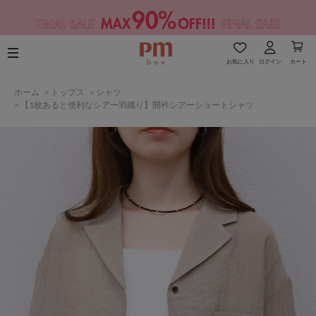
お気に入り
ログイン
カート
ホーム
>
トップス
>
シャツ
>
【1枚あると便利なシアー羽織り】開衿シアーショートシャツ