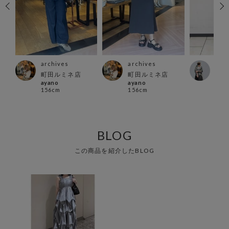
archives
archives
arc
町田ルミネ店
町田ルミネ店
立川
ayano
ayano
イケ
156cm
156cm
154
BLOG
この商品を紹介したBLOG