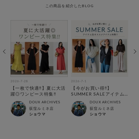
この商品を紹介したBLOG
2026-7-28
2026-7-1
202
す！
【一枚で快適‼︎】夏に大活
【今がお買い得‼︎】
6
躍◎ワンピース特集‼︎
SUMMER SALEアイテム
別おすすめアイテム特集‼︎
DOUX ARCHIVES
DOUX ARCHIVES
店
荻窪ルミネ店
荻窪ルミネ店
ショウマ
ショウマ