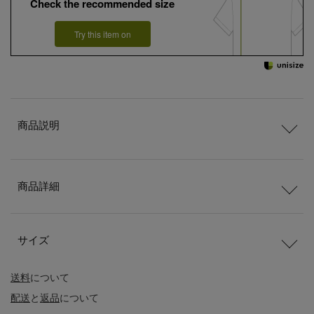
Check the recommended size
Try this item on
商品説明
商品詳細
サイズ
送料
について
配送
と
返品
について