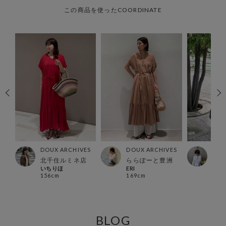
この商品を使ったCOORDINATE
ES
DOUX ARCHIVES
DOUX ARCHIVES
DOU
洲
北千住ルミネ店
ららぽーと豊洲
船橋
いちりほ
ERI
yam
156cm
169cm
156
BLOG