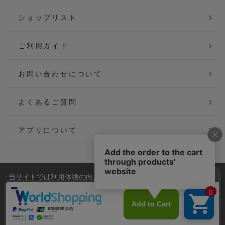
ショップリスト
ご利用ガイド
お問い合わせについて
よくあるご質問
アプリについて
当サイトでは利用体験の向上およびコンテンツの最適な提供、ト
会社概要
特定商取引法に基づく表記
ラフィックの分析を目的としてCookieを使用しています。
サイトの閲覧を継続された場合、Cookieの利用に同意したことも
ご利用規約
個人情報保護方針
のといたします。
詳細については
プライバシーポリシー
をご確認ください。