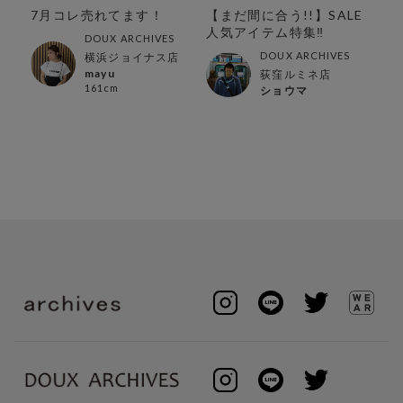
!
7月コレ売れてます！
【まだ間に合う!!】SALE
【
人気アイテム特集‼︎
持
DOUX ARCHIVES
特
DOUX ARCHIVES
横浜ジョイナス店
mayu
荻窪ルミネ店
161cm
ショウマ