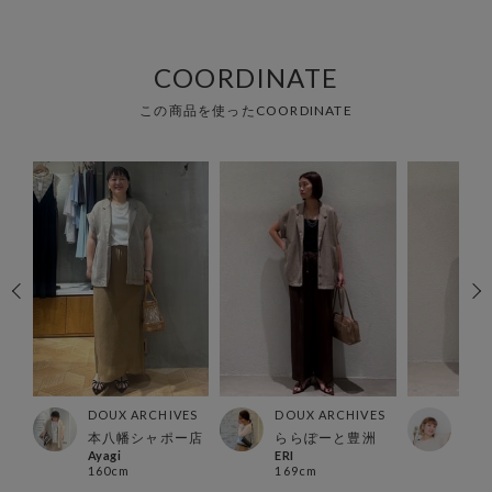
COORDINATE
この商品を使ったCOORDINATE
ES
DOUX ARCHIVES
DOUX ARCHIVES
DOU
ス店
本八幡シャポー店
ららぽーと豊洲
らら
ka
Ayagi
ERI
ｙｕ
160cm
169cm
157