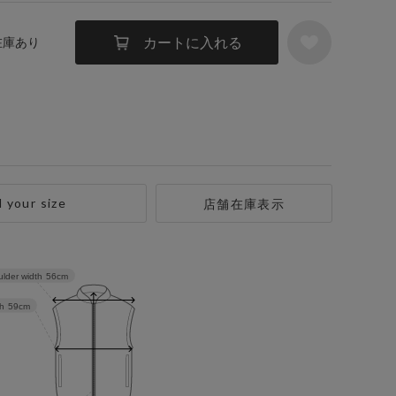
カートに入れる
 在庫あり
d your size
店舗在庫表示
lder width
56cm
h
59cm