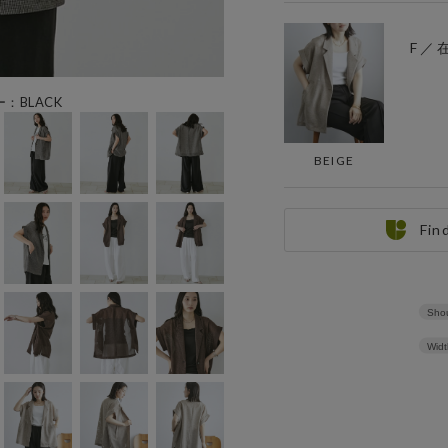
F ／
ー：BLACK
BEIGE
Fin
Shou
Widt