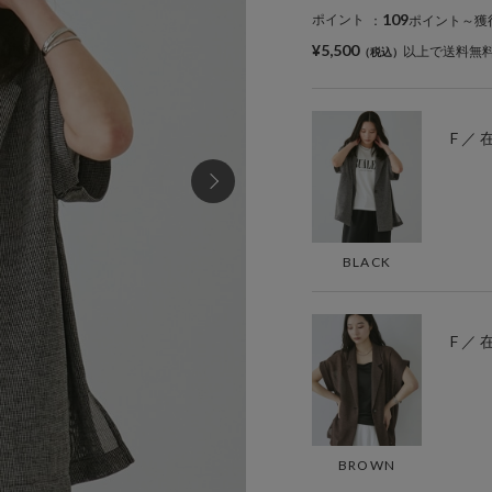
109
ポイント
：
ポイント～獲
¥5,500
以上で送料無
F ／
BLACK
F ／
BROWN