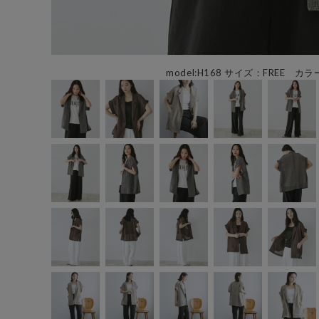
model:H168 サイズ：FREE カラ