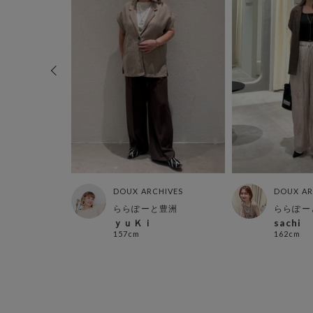
HIVES
DOUX ARCHIVES
DOUX AR
店
ららぽーと豊洲
ららぽー
ｙｕＫｉ
sachi
157cm
162cm