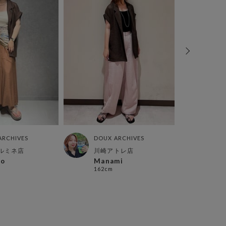
ARCHIVES
DOUX ARCHIVES
DOUX
ルミネ店
川崎アトレ店
カメ
ko
Manami
kam
162cm
160c