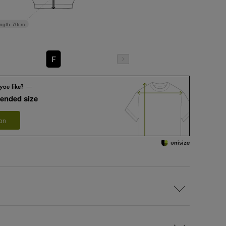
ngth
70cm
F
ended size
 on