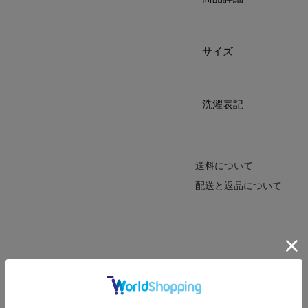
サイズ
洗濯表記
送料
について
配送
と
返品
について