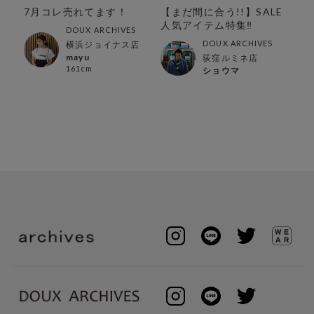
!
7月コレ売れてます！
【まだ間に合う!!】SALE
【
人気アイテム特集‼︎
持
DOUX ARCHIVES
特
DOUX ARCHIVES
横浜ジョイナス店
mayu
荻窪ルミネ店
161cm
ショウマ