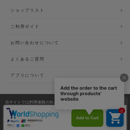
ショップリスト
ご利用ガイド
お問い合わせについて
よくあるご質問
アプリについて
当サイトでは利用体験の向上およびコンテンツの最適な提供、ト
会社概要
特定商取引法に基づく表記
ラフィックの分析を目的としてCookieを使用しています。
サイトの閲覧を継続された場合、Cookieの利用に同意したことも
ご利用規約
個人情報保護方針
のといたします。
詳細については
プライバシーポリシー
をご確認ください。